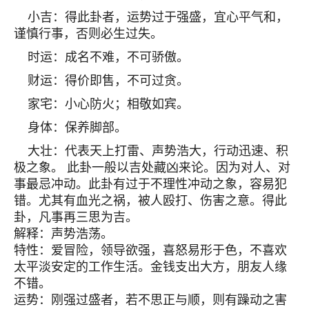
小吉：得此卦者，运势过于强盛，宜心平气和，
谨慎行事，否则必生过失。
时运：成名不难，不可骄傲。
财运：得价即售，不可过贪。
家宅：小心防火；相敬如宾。
身体：保养脚部。
大壮：代表天上打雷、声势浩大，行动迅速、积
极之象。 此卦一般以吉处藏凶来论。因为对人、对
事最忌冲动。此卦有过于不理性冲动之象，容易犯
错。尤其有血光之祸，被人殴打、伤害之意。得此
卦，凡事再三思为吉。
解释：声势浩荡。
特性：爱冒险，领导欲强，喜怒易形于色，不喜欢
太平淡安定的工作生活。金钱支出大方，朋友人缘
不错。
运势：刚强过盛者，若不思正与顺，则有躁动之害