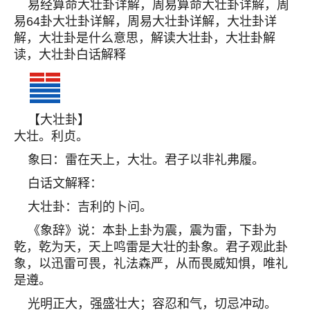
易经算命大壮卦详解，周易算命大壮卦详解，周
易64卦大壮卦详解，周易大壮卦详解，大壮卦详
解，大壮卦是什么意思，解读大壮卦，大壮卦解
读，大壮卦白话解释
【大壮卦】
大壮。利贞。
象曰：雷在天上，大壮。君子以非礼弗履。
白话文解释：
大壮卦：吉利的卜问。
《象辞》说：本卦上卦为震，震为雷，下卦为
乾，乾为天，天上鸣雷是大壮的卦象。君子观此卦
象，以迅雷可畏，礼法森严，从而畏威知惧，唯礼
是遵。
光明正大，强盛壮大；容忍和气，切忌冲动。