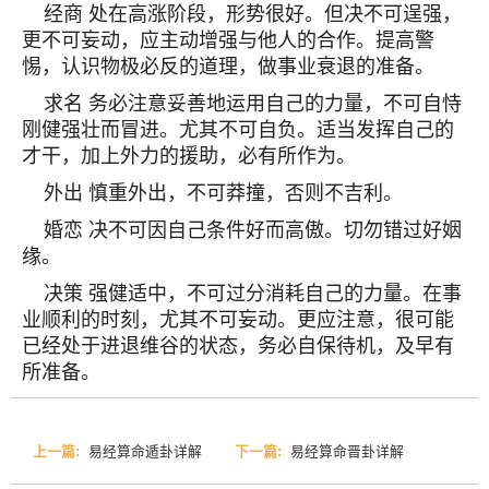
经商 处在高涨阶段，形势很好。但决不可逞强，
更不可妄动，应主动增强与他人的合作。提高警
惕，认识物极必反的道理，做事业衰退的准备。
求名 务必注意妥善地运用自己的力量，不可自恃
刚健强壮而冒进。尤其不可自负。适当发挥自己的
才干，加上外力的援助，必有所作为。
外出 慎重外出，不可莽撞，否则不吉利。
婚恋 决不可因自己条件好而高傲。切勿错过好姻
缘。
决策 强健适中，不可过分消耗自己的力量。在事
业顺利的时刻，尤其不可妄动。更应注意，很可能
已经处于进退维谷的状态，务必自保待机，及早有
所准备。
上一篇:
易经算命遁卦详解
下一篇:
易经算命晋卦详解