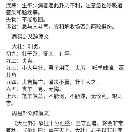
疾病：生平少病者遇此卦则不利，注意急性呼吸道
感染和脑疾等。
失物：不能取回。
诉讼：忌与人斗气，宜和解收场否则两败俱伤。
周易卦爻辞原文
大壮：利贞。
初九：壮于趾，征凶，有孚。
九二：贞吉。
九三：小人用壮，君子用罔，贞厉。 羝羊触藩，羸
其角。
九四：贞吉悔亡，藩决不羸，壮于大之 。
六五：丧羊于易，无悔。
上六：羝羊触藩，不能退，不能遂，无攸利，艰则
吉。
周易卦爻辞解文
《大壮卦》象征十分强盛：坚守正道，将会非常
有利。《象》曰：雷在天上，大壮；君子以非礼弗