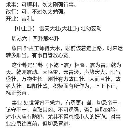
求事：可顺利，勿太刚强行事。
改行：可，不过勿太勉强。
开业：吉利。
【中上卦】 雷天大壮(大壮卦) 壮勿妄动
周易六十四卦第34卦
象曰 卦占工师得大木，眼前该着走上路，时来运
转多顺当，有事自管放心宽。
这个卦是异卦（下乾上震）相叠。震为雷；乾为
天。乾刚震动。天鸣雷，云雷滚，声势宏大，阳气
盛壮，万物生长。刚壮有力故曰壮。大而且壮，故
名大壮。四阳壮盛，积极而有所作为，上正下正，
标正影直。
事业 处世凭智不凭力，有勇更有谋，切忌蛮干，
该守不守，自取其凶。不可逞强，否则自取凶险。
对小人应有防犯，尤其不得忽视小人的奸诈。对事
业应勇往直前，但切忌冒进。