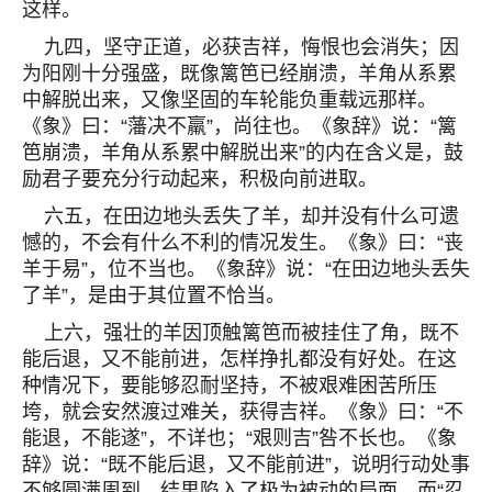
这样。
九四，坚守正道，必获吉祥，悔恨也会消失；因
为阳刚十分强盛，既像篱笆已经崩溃，羊角从系累
中解脱出来，又像坚固的车轮能负重载远那样。
《象》曰：“藩决不羸”，尚往也。《象辞》说：“篱
笆崩溃，羊角从系累中解脱出来”的内在含义是，鼓
励君子要充分行动起来，积极向前进取。
六五，在田边地头丢失了羊，却并没有什么可遗
憾的，不会有什么不利的情况发生。《象》曰：“丧
羊于易”，位不当也。《象辞》说：“在田边地头丢失
了羊”，是由于其位置不恰当。
上六，强壮的羊因顶触篱笆而被挂住了角，既不
能后退，又不能前进，怎样挣扎都没有好处。在这
种情况下，要能够忍耐坚持，不被艰难困苦所压
垮，就会安然渡过难关，获得吉祥。《象》曰：“不
能退，不能遂”，不详也；“艰则吉”咎不长也。《象
辞》说：“既不能后退，又不能前进”，说明行动处事
不够圆满周到，结果陷入了极为被动的局面。而“忍