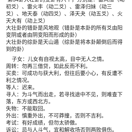
初爻）、雷火丰（动二爻）、雷泽归妹（动三
爻）、地天泰（动四爻）、泽天夬（动五爻）、火
天大有（动上爻）
大壮卦的错卦是风地观（错卦是本卦的所有爻由阳
变阴或者由阴变阳而形成的卦）
大壮卦的综卦是天山遁（综卦是将本卦颠倒后而得
到的卦）
子女：儿女有自视太高，目中无人之情。
周转：勿再三借贷，如此反而不利。
买卖：可成功与获大利，但往后要小心，有反遭不
利之情况。
等人：迟来。
寻人：为斗气而出走，若寻找途中不见，则难查下
落，东方或西北方。
失物：不能取回。
外出：慎重外出，不可莽撞，否则不吉利。
考试：有好成绩，但勿太骄傲。
诉讼：忌与人斗气，宜和解收场否则两败俱伤。