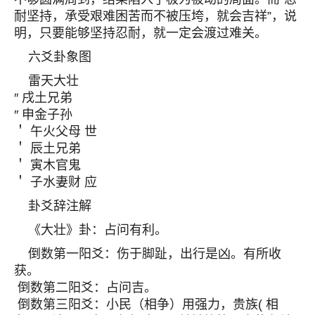
耐坚持，承受艰难困苦而不被压垮，就会吉祥”，说
明，只要能够坚持忍耐，就一定会渡过难关。
六爻卦象图
雷天大壮
″ 戌土兄弟
″ 申金子孙
＇ 午火父母 世
＇ 辰土兄弟
＇ 寅木官鬼
＇ 子水妻财 应
卦爻辞注解
《大壮》卦：占问有利。
倒数第一阳爻：伤于脚趾，出行是凶。有所收
获。
倒数第二阳爻：占问吉。
倒数第三阳爻：小民（相争）用强力，贵族( 相