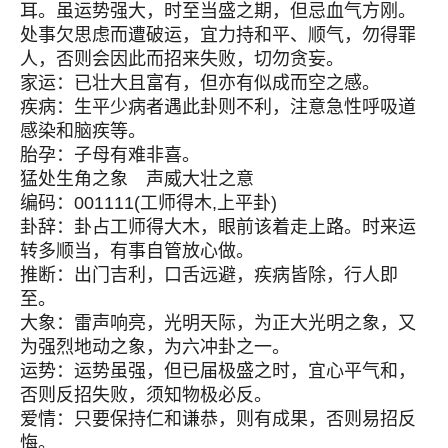
耳。虽运势强大，时至当盛之期，但忌血气方刚。
处事欠思虑而遭破运，宜力持和平、顺气，勿得罪
人，否则会因此而招来失败，切勿贪妄。
家运：已壮大且富有，但亦有似成而空之感。
疾病：生平少病者遇此卦则不利，注意急性呼吸道
感染和脑疾等。
胎孕：子母有难非喜。
猛处生角之象 声威大壮之意
编码：001111(工师得木,上平卦)
卦辞：卦占工师得大木，眼前该着走上路。时来运
转多顺当，有事自管放心做。
推断：出门吉利，口舌远避，疾病皆除，行人即
至。
大象：雷声响亮，光明天际，为正大光明之象，又
为强烈地动之象，为六冲卦之一。
运势：运势虽强，但已届极盛之时，宜心平气和，
否则反招失败，须知物极必反。
爱情：只要保持仁和谦恭，则有成果，否则易招反
悔。