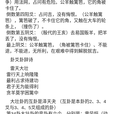
争）用法网，占问有危险。公羊触篱笆，它的角被
卡住了。
倒数第四阳爻：占问吉，没有悔恨。（公羊触篱
笆），篱笆破了，不卡住它的角，又触在大车的轮
条上，（撞伤了）。
倒数第五阴爻：（殷代的王亥）去易国贩羊，把羊
丢了，没有悔恨。
最上阴爻：公羊触篱笆，（角被篱笆卡住）、不能
退，不能进，无所利，在艰难中得到解脱就吉。
卦爻卦辞诗
雷天大壮
雷行天上响隆隆
最利占求待建功
君子无为能得利
贪羊莫学困篱中
大壮卦的互卦是泽天夬 （互卦是本卦的2、3、4
爻与3、4、5爻组成的卦）
第34卦大壮卦的变卦有六个，分别是：雷风恒（动