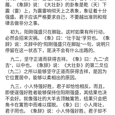
履。《象辞》说：《大壮卦》的卦象是乾（天）下
震（雷）上，为震雷响彻天上之表象，象征着十分
强盛。君子应该严格要求自己，不要越出准则和规
律去做非分之事。
初九，阳刚强盛只在脚趾。这时如果有所行动，
必然会招来灾祸。《象》曰：“壮于趾”孚穷也。《象
辞》说：爻辞中的“阳刚强盛只在脚趾“一句，说明只
停留在这一状态下，是决不会有什么出路的。
九二，坚守正道而获得吉祥。《象》曰：九二“贞
吉”，以中也。《象辞》说：《大壮卦》的第二爻位
（九二）之所以能够坚守正道而获得吉祥，是因为
它位置居中，能够以柔相出的原因。
九三，小人恃强好胜，君子却恰恰相反。而且，
即使逞强好胜者能够保持住阳刚强盛，其结果也决
不会好。就像强壮的大羊去顶触篱笆，结果只会把
角卡在篱笆中而难以摆脱。《象》曰：小人用壮，
君子罔也。《象辞》说：小人恃强好胜，君子却不