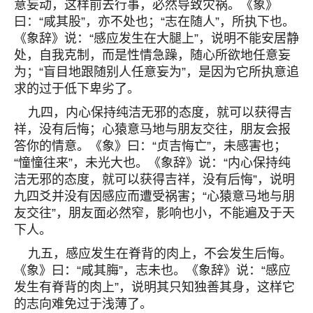
意妄动，这样前去行事，必然导致灾祸。《象》
曰：“咸其股”，亦不处也；“志在随人”，所执下也。
《象辞》说：“感应发生在大腿上”，说明不能安居静
处，自我克制，而是性情急躁，随心所欲地任意妄
为；“盲目地跟随别人任意妄为”，是因为它所执意追
求的过于低下卑劣了。
九四，内心保持纯洁无邪的态度，就可以获得吉
祥，没有后悔；心猿意马地与朋友交往，朋友会报
答你的情意。《象》曰：“贞吉悔亡”，未感害也；
“憧憧往来”，未光大也。《象辞》说：“内心保持纯
洁无邪的态度，就可以获得吉祥，没有后悔”，说明
九四爻并没有因感应而遭受祸害；“心猿意马地与朋
友交往”，朋友面必然窄，影响也小，不能遍及于天
下人。
九五，感应发生在脊背的肉上，不会发生后悔。
《象》曰：“咸其脢”，志未也。《象辞》说：“感应
发生有脊背的肉上”，说明其只知独善其身，这样它
的志向难免过于浅薄了。