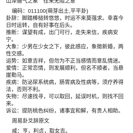
山泽通气之象 往来无阻之意
编码：011100(萌芽出土,平平卦)
卦辞：脚踏棒槌转悠悠，时运不来莫强求。幸喜今
日时运转，自有好事在后头。
推断：谋望有成，出门可行，走失来信，疾病安
宁。
大象：少男在少女之下，彼此感应，象徵新婚，两
性交感。
运势：如意吉祥，但勿为不正当感情而意乱情迷。
爱情：正常恋情，则发展顺利，但名不顺者，当悬
崖勒马。
疾病：防泌尿系统病，肠胃病及性病等，须疗养得
法，否则不利。
失物：尽速找寻，可以取回，延误时机，则找不回
来。
诉讼：提防桃色纠纷，诸事宜和解，有贵人相助。
周易卦爻辞原文
咸：亨，利贞，取女吉。