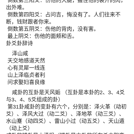
倒数第三阳爻：伤他的大腿，握住他的裂开的肉，
出外难。
倒数第四阳爻：占问吉，悔没有了。人们往来不
断，钱财跟者你来。
倒数第五阴爻：伤他的背肉，没有害。
最上阴爻：伤他的面颊和舌。
卦爻卦辞诗
泽山咸
天交地感道天然
心有灵犀一线连
山上泽临贞者利
问求娶妇喜良缘
咸卦的互卦是天风姤 （互卦是本卦的2、3、4爻
与3、4、5爻组成的卦）
第31卦咸卦的变卦有六个，分别是：泽火革（动初
爻）、泽风大过（动二爻）、泽地萃（动三爻）、
水山蹇（动四爻）、雷山小过（动五爻）、天山遁
（动上爻）