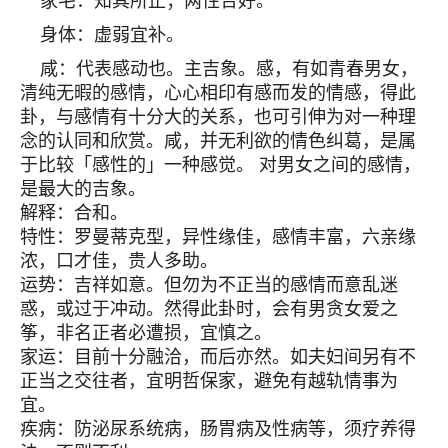
家宅：知其所止；两性合好。
身体：虚弱宜补。
咸：代表感动也。主吉象。感，有如青春男女，
清纯无暇的感情，心心相印有感而发的情感，得此
卦，与感情有十分大的关系，也可引伸为对一种理
念的认同和欣赏。咸，并无利欲的情色纠葛，是属
于比较「感性的」一种感觉。 对男女之间的感情，
是最大的吉象。
解释：合和。
特性：罗曼蒂克型，异性缘佳，感情丰富，六亲缘
浓，口才佳，贵人多助。
运势：吉祥如意。但勿为不正当的感情而意乱迷
惑，或过于冲动。然得此卦时，会有男贪女爱之
筝，非名正者必遭损，宜慎之。
家运：目前十分融洽，而后亦然。如夫妇间另有不
正当之交往者，宜明哲保家，避免有越轨情事为
宜。
疾病：防泌尿系统病，肠胃病及性病等，须疗养得