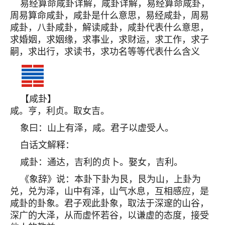
易经算命咸卦详解，咸卦详解，易经算命咸卦，
周易算命咸卦，咸卦是什么意思，易经咸卦，周易
咸卦，八卦咸卦，解读咸卦，咸卦代表什么意思，
求婚姻，求姻缘，求事业，求财运，求工作，求子
嗣，求出行，求读书，求功名等等代表什么含义
【咸卦】
咸。亨，利贞。取女吉。
象曰：山上有泽，咸。君子以虚受人。
白话文解释：
咸卦：通达，吉利的贞卜。娶女，吉利。
《象辞》说：本卦下卦为艮，艮为山，上卦为
兑，兑为泽，山中有泽，山气水息，互相感应，是
咸卦的卦象。君子观此卦象，取法于深邃的山谷，
深广的大泽，从而虚怀若谷，以谦虚的态度，接受