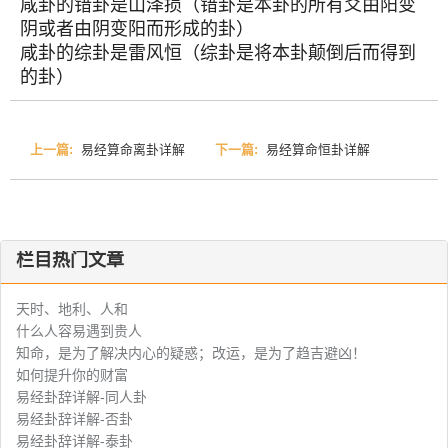
咸卦的错卦是山泽损（错卦是本卦的所有爻由阳变
阴或者由阴变阳而形成的卦）
咸卦的综卦是雷风恒（综卦是将本卦颠倒后而得到
的卦）
上一篇:
易经算命离卦详解
下一篇:
易经算命恒卦详解
栏目热门文章
天时、地利、人和
什么人容易遇到贵人
知命，是为了解决内心的疑惑；改运，是为了趋吉避凶！
如何提升你的财富
易经卦辞详解-同人卦
易经卦辞详解-否卦
易经卦辞详解-泰卦