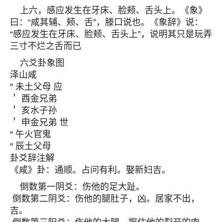
上六，感应发生在牙床、脸颊、舌头上。《象》
曰：“咸其辅、颊、舌”，滕口说也。《象辞》说：
“感应发生在牙床、脸颊、舌头上”，说明其只是玩弄
三寸不烂之舌而已
六爻卦象图
泽山咸
″ 未土父母 应
＇ 酉金兄弟
＇ 亥水子孙
＇ 申金兄弟 世
″ 午火官鬼
″ 辰土父母
卦爻辞注解
《咸》卦：通顺。占问有利。娶新妇吉。
倒数第一阴爻：伤他的足大趾。
倒数第二阴爻：伤他的腿肚子，凶。居家不出，
吉。