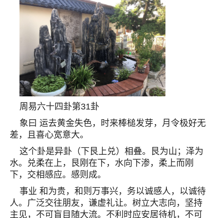
周易六十四卦第31卦
象曰 运去黄金失色，时来棒槌发芽，月令极好无
差，且喜心宽意大。
这个卦是异卦（下艮上兑）相叠。艮为山；泽为
水。兑柔在上，艮刚在下，水向下渗，柔上而刚
下，交相感应。感则成。
事业 和为贵，和则万事兴，务以诚感人，以诚待
人。广泛交往朋友，谦虚礼让。树立大志向，坚持
主见，不可盲目随大流。不利时应安居待机，不可