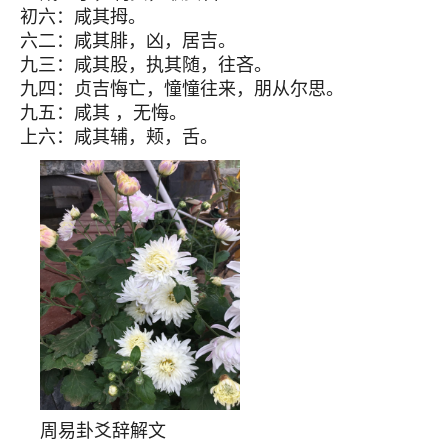
初六：咸其拇。
六二：咸其腓，凶，居吉。
九三：咸其股，执其随，往吝。
九四：贞吉悔亡，憧憧往来，朋从尔思。
九五：咸其 ，无悔。
上六：咸其辅，颊，舌。
周易卦爻辞解文