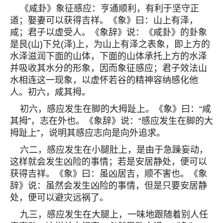
《咸卦》象征感应：亨通顺利，有利于坚守正
道；娶妻可以获得吉祥。《象》曰：山上有泽，
咸；君子以虚受人。《象辞》说：《咸卦》的卦象
是艮(山)下兑(泽)上，为山上有泽之表象，即上方的
水泽滋润下面的山体，下面的山体承托上方的水泽
并吸收其水分的形象，因而象征感应；君子效法山
水相连这一现象，以虚怀若谷的精神容纳感化他
人。初六，咸其拇。
初六，感应发生在脚的大拇趾上。《象》曰：“咸
其拇”，志在外也。《象辞》说：“感应发生在脚的大
拇趾上”，说明其感应志向是向外追求。
六二，感应发生在小腿肚上，是由于急躁妄动，
这样就会发生凶险的事情；若是安居静处，便可以
获得吉祥。《象》曰：虽凶居吉，顺不害也。《象
辞》说：虽然会发生凶险的事情，但是只要安居静
处，便可以避灾远祸了。
九三，感应发生在大腿上，一味地跟随着别人任