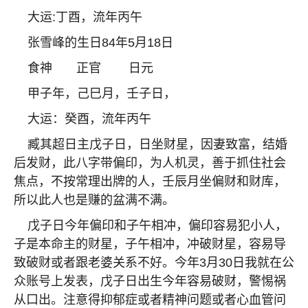
大运
:
丁酉，流年丙午
张雪峰的生日
84
年
5
月
18
日
食神
正官
日元
甲子年，己巳月，壬子日，
大运：癸酉，流年丙午
臧其超日主戊子日，日坐财星，因妻致富，结婚
后发财，此八字带偏印，为人机灵，善于抓住社会
焦点，不按常理出牌的人，壬辰月坐偏财和财库，
所以此人也是赚的盆满不满。
戊子日今年偏印和子午相冲，偏印容易犯小人，
子是本命主的财星，子午相冲，冲破财星，容易导
致破财或者跟老婆关系不好。今年
3
月
30
日我就在公
众账号上发表，戊子日出生今年容易破财，警惕祸
从口出。注意得抑郁症或者精神问题或者心血管问