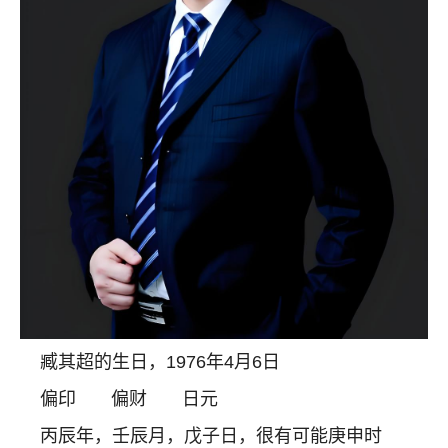
臧其超的生日，
1976
年
4
月
6
日
偏印
偏财
日元
丙辰年，壬辰月，戊子日，很有可能庚申时