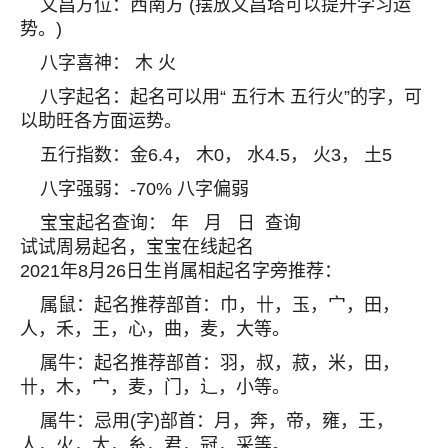
文昌方位：西南方 (摆放文昌塔可以提升学习运
势。)
八字喜神： 木 火
八字起名：起名可以用“ 五行木 五行火”的字，可
以助旺各方面运势。
五行指数：金6.4， 木0， 水4.5， 火3， 土5
八字强弱：-70% 八字偏弱
宝宝起名查询： 年 月 日 查询
试试周易起名，宝宝在线起名
2021年8月26日生肖属相起名字旁推荐：
属鼠：起名推荐部首：巾，卄，玉，宀，田，
人，禾，王，心，曲，麦，大等。
属牛：起名推荐部首：羽，叔，菽，米，田，
卄，木，宀，麦，门，辶，小等。
属牛：忌用(字)部首：月，奔，帝，雍，王，
人，火，太，糸，君，冠，采等。