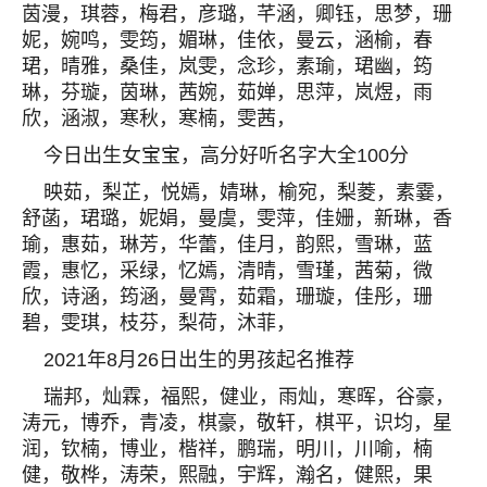
茵漫，琪蓉，梅君，彦璐，芊涵，卿钰，思梦，珊
妮，婉鸣，雯筠，媚琳，佳依，曼云，涵榆，春
珺，晴雅，桑佳，岚雯，念珍，素瑜，珺幽，筠
琳，芬璇，茵琳，茜婉，茹婵，思萍，岚煜，雨
欣，涵淑，寒秋，寒楠，雯茜，
今日出生女宝宝，高分好听名字大全100分
映茹，梨芷，悦嫣，婧琳，榆宛，梨菱，素霎，
舒菡，珺璐，妮娟，曼虞，雯萍，佳姗，新琳，香
瑜，惠茹，琳芳，华蕾，佳月，韵熙，雪琳，蓝
霞，惠忆，采绿，忆嫣，清晴，雪瑾，茜菊，微
欣，诗涵，筠涵，曼霄，茹霜，珊璇，佳彤，珊
碧，雯琪，枝芬，梨荷，沐菲，
2021年8月26日出生的男孩起名推荐
瑞邦，灿霖，福熙，健业，雨灿，寒晖，谷豪，
涛元，博乔，青凌，棋豪，敬轩，棋平，识均，星
润，钦楠，博业，楷祥，鹏瑞，明川，川喻，楠
健，敬桦，涛荣，熙融，宇辉，瀚名，健熙，果