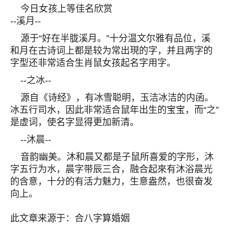
今日女孩上等佳名欣赏
--溪月--
源于“好在半胧溪月。”十分温文尔雅有品位，溪
和月在古诗词上都是较为常出現的字，并且两字的
字型还非常适合生肖鼠女孩起名字用字。
--之冰--
源自《诗经》，有冰雪聪明，玉洁冰洁的内函。
冰五行司水，因此非常适合鼠年出生的宝宝，而“之”
是虚词，使名字显得更加新清。
--沐晨--
音韵幽美。沐和晨又都是子鼠所喜爱的字形，沐
字五行为水，晨字带辰三合，融合起來有沐浴晨光
的含意，十分的有活力魅力，生意盎然，也很奋发
向上。
此文章来源于：合八字算婚姻