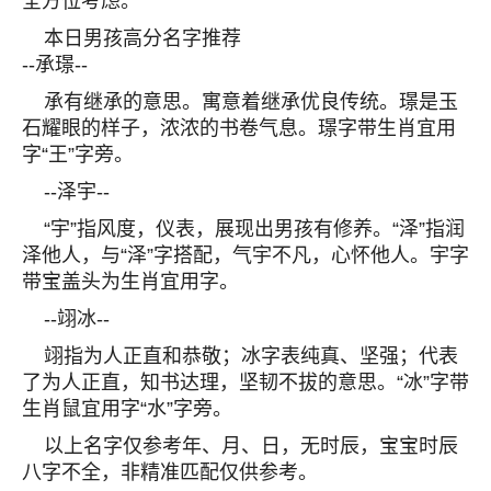
全方位考虑。
本日男孩高分名字推荐
--承璟--
承有继承的意思。寓意着继承优良传统。璟是玉
石耀眼的样子，浓浓的书卷气息。璟字带生肖宜用
字“王”字旁。
--泽宇--
“宇”指风度，仪表，展现出男孩有修养。“泽”指润
泽他人，与“泽”字搭配，气宇不凡，心怀他人。宇字
带宝盖头为生肖宜用字。
--翊冰--
翊指为人正直和恭敬；冰字表纯真、坚强；代表
了为人正直，知书达理，坚韧不拔的意思。“冰”字带
生肖鼠宜用字“水”字旁。
以上名字仅参考年、月、日，无时辰，宝宝时辰
八字不全，非精准匹配仅供参考。