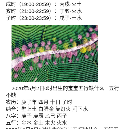
戌时（19:00-20:59）：丙戌-火土
亥时（21:00-22:59）：丁亥-火水
子时（23:00-23:59）：戊子-土水
2020年5月2日0时出生的宝宝五行缺什么 - 五行
不缺
农历：庚子年 四月 十日 子时
纳音：壁上土 白腊金 复灯火 涧下水
八字：庚子 庚辰 乙巳 丙子
五行：金水 金土 木火 火水